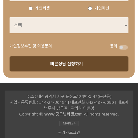
개인회생
개인파산
개인정보수집 및 이용동의
동의
주소 : 대전광역시 서구 둔산로123번길 43(둔산동)
사업자등록번호 : 314-24-30184 | 대표전화 042-487-6090 | 대표자
법무사 남궁길 | 관리자 이준영
Copyright ⓒ
www.굿모닝회생.com
All rights reserved.
MAKE24
관리자로그인