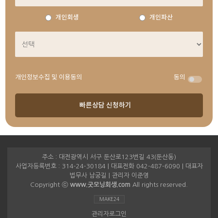
개인회생
개인파산
개인정보수집 및 이용동의
동의
주소 : 대전광역시 서구 둔산로123번길 43(둔산동)
사업자등록번호 : 314-24-30184 | 대표전화 042-487-6090 | 대표자
법무사 남궁길 | 관리자 이준영
Copyright ⓒ
www.굿모닝회생.com
All rights reserved.
MAKE24
관리자로그인