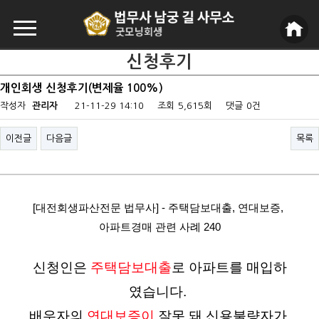
신청후기
개인회생 신청후기(변제율 100%)
작성자
관리자
21-11-29 14:10
조회
5,615회
댓글
0건
이전글
다음글
목록
[대전회생파산전문 법무사] - 주택담보대출, 연대보증, 
아파트경매 관련 사례 240
신청인은 
주택담보대출
로 아파트를 매입하
였습니다. 
배우자의 
연대보증이
 잘못 돼 신용불량자가 