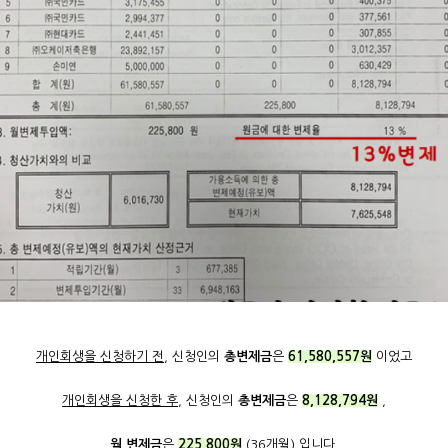
개인회생을 신청하기 전
, 신청인의
총변제금
은
61,580,557원
이었고
개인회생을 신청한 후
, 신청인의
총변제금
은
8,128,794원
,
월 변제금
은
225,800원
(36개월) 입니다.