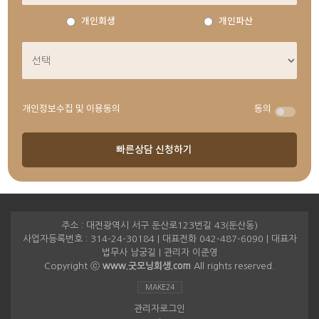
개인회생
개인파산
개인정보수집 및 이용동의
동의
주소 : 대전광역시 서구 둔산로123번길 43(둔산동)
사업자등록번호 : 314-24-30184 | 대표전화 042-487-6090 | 대표자
법무사 남궁길 | 관리자 이준영
Copyright ⓒ
www.굿모닝회생.com
All rights reserved.
MAKE24
관리자로그인